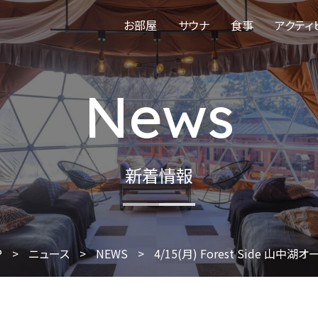
お部屋
サウナ
食事
アクティ
News
新着情報
P
>
ニュース
>
NEWS
>
4/15(月) Forest Side 山中湖