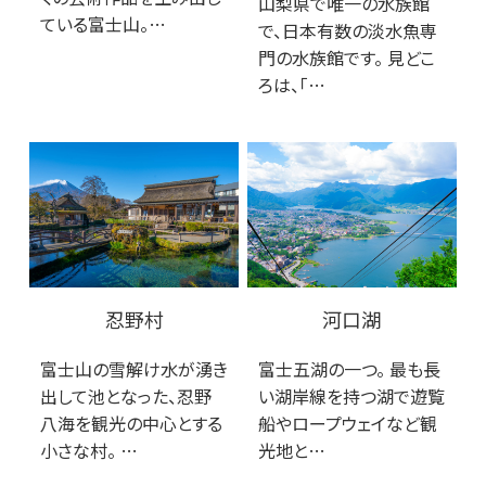
山梨県で唯一の水族館
ている富士山。…
で、日本有数の淡水魚専
門の水族館です。 見どこ
ろは、「…
忍野村
河口湖
富士山の雪解け水が湧き
富士五湖の一つ。 最も長
出して池となった、忍野
い湖岸線を持つ湖で遊覧
八海を観光の中心とする
船やロープウェイなど観
小さな村。 …
光地と…