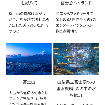
忍野八海
富士急ハイランド
富士山の雪解け水が長
若者からファミリーまで
い年月をかけて地上に湧
楽しめる「世界最大級」の
き出した透き通った池。 8
エンターテインメントが
つの池…
揃う遊園地で…
富士山
山梨県立富士湧水の
里水族館「森の中の水
太古から信仰の対象とし
族館。」
て人々に崇められ、数多
くの芸術作品を生み出し