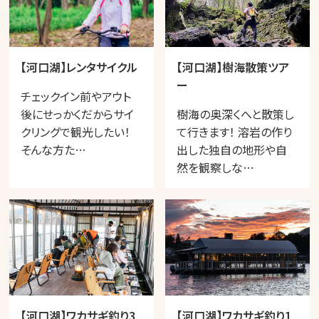
【河口湖】レンタサイクル
【河口湖】樹海散策ツア
ー
チェックイン前やアウト
後にせっかくだからサイ
樹海の奥深くへと散策し
クリングで観光したい！
て行きます！ 溶岩の作り
そんな方た…
出した独自の地形や自
然を観察しな…
【河口湖】ワカサギ釣り3
【河口湖】ワカサギ釣り1