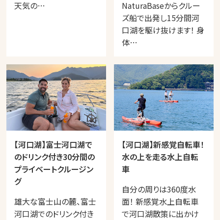
天気の…
NaturaBaseからクルー
ズ船で出発し15分間河
口湖を駆け抜けます！ 身
体…
【河口湖】富士河口湖で
【河口湖】新感覚自転車！
のドリンク付き30分間の
水の上を走る水上自転
プライベートクルージン
車
グ
自分の周りは360度水
雄大な富士山の麓、富士
面！ 新感覚水上自転車
河口湖でのドリンク付き
で河口湖散策に出かけ