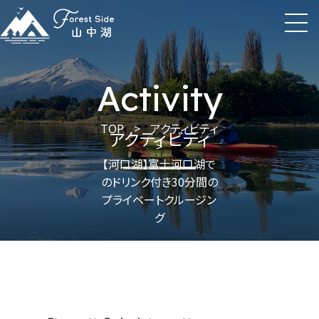
Activity
TOP
>
アクティビティ
アクティビティ
>
【河口湖】富士河口湖で
のドリンク付き30分間の
プライベートクルージン
グ